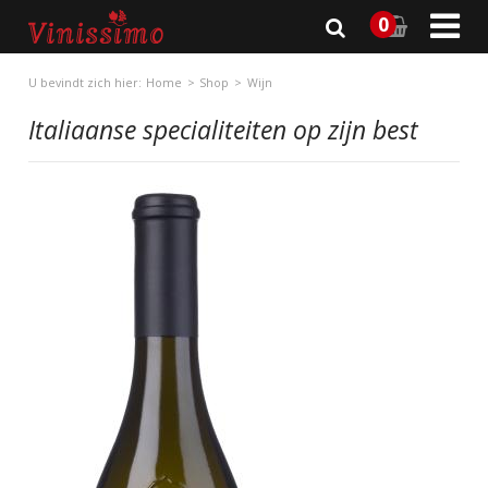

0
U bevindt zich hier:
Home
Shop
Wijn
Italiaanse specialiteiten op zijn best