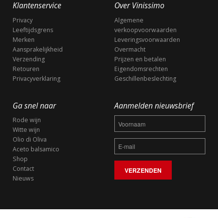
Klantenservice
Over Vinissimo
Privacy
Algemene
Leeftijdsgrens
verkoopvoorwaarden
Merken
Leveringsvoorwaarden
Aansprakelijkheid
Overmacht
Verzending
Prijzen en betalen
Retouren
Eigendomsrechten
Privacyverklaring
Geschillenbeslechting
Ga snel naar
Aanmelden nieuwsbrief
Rode wijn
Witte wijn
Olio di Oliva
Aceto balsamico
Shop
Contact
Nieuws