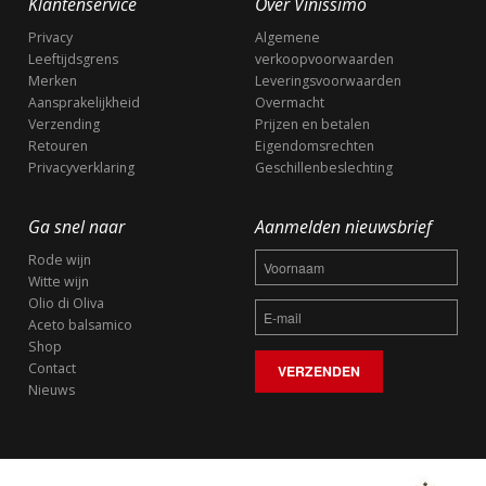
Klantenservice
Over Vinissimo
Privacy
Algemene
Leeftijdsgrens
verkoopvoorwaarden
Merken
Leveringsvoorwaarden
Aansprakelijkheid
Overmacht
Verzending
Prijzen en betalen
Retouren
Eigendomsrechten
Privacyverklaring
Geschillenbeslechting
Ga snel naar
Aanmelden nieuwsbrief
Rode wijn
Witte wijn
Olio di Oliva
Aceto balsamico
Shop
Contact
Nieuws