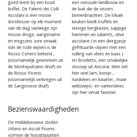
goed leent bij een koud
een oeroude landbouw en
buffet. De Falerio dei Colli
de buit die de vissers
Ascolani is een mooie
binnenbrachten. De lokale
dorstlesser op elk moment
keuken biedt truffels en
van de dag vanwege zijn
stevige bergkazen, sappige
mooie droge, aangename
hammen en salami’s, olive
en enigszins zure smaak.
ascolane ( in een deegjasje
Van de rode wijnen is de
gefrituurde olijven met een
Rosso Conero bekend ,
vulling van vlees en kaas )
(voornamelijk gewonnen uit
en Brodetto, een smakelijke
de Montepulciano druif) en
vissoep uit Ancona. Men eet
de Rosso Piceno
hier veel lam, konijn ,
(voornamelijk verkregen uit
rundvlees en kwartel , maar
de Sangiovese druif).
wildzwijns- en varkenvlees
zijn hier veruit favoriet.
Bezienswaardigheden
De middeleeuwse steden
Urbino en Ascoli Piceno
vormen de hoogtepunten