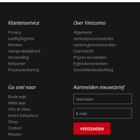
Klantenservice
Over Vinissimo
Privacy
Algemene
Leeftijdsgrens
verkoopvoorwaarden
Merken
Leveringsvoorwaarden
Aansprakelijkheid
Overmacht
Verzending
Prijzen en betalen
Retouren
Eigendomsrechten
Privacyverklaring
Geschillenbeslechting
Ga snel naar
Aanmelden nieuwsbrief
Rode wijn
Witte wijn
Olio di Oliva
Aceto balsamico
Shop
Contact
Nieuws