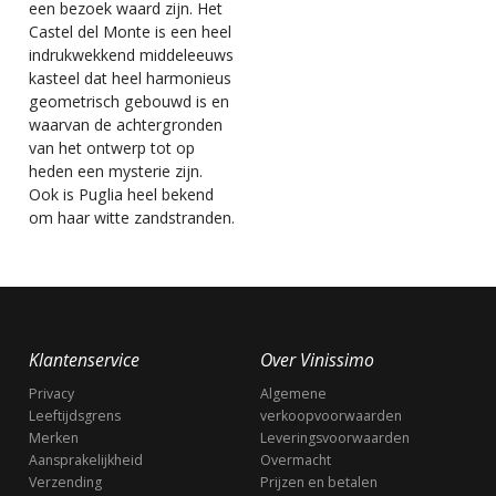
een bezoek waard zijn. Het
Castel del Monte is een heel
indrukwekkend middeleeuws
kasteel dat heel harmonieus
geometrisch gebouwd is en
waarvan de achtergronden
van het ontwerp tot op
heden een mysterie zijn.
Ook is Puglia heel bekend
om haar witte zandstranden.
Klantenservice
Over Vinissimo
Privacy
Algemene
Leeftijdsgrens
verkoopvoorwaarden
Merken
Leveringsvoorwaarden
Aansprakelijkheid
Overmacht
Verzending
Prijzen en betalen