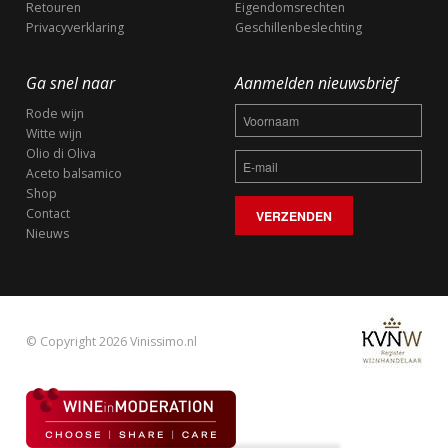
Retouren
Eigendomsrechten
Privacyverklaring
Geschillenbeslechting
Ga snel naar
Aanmelden nieuwsbrief
Rode wijn
Witte wijn
Olio di Oliva
Aceto balsamico
Shop
Contact
Nieuws
© Copyright 2026 Vinissimo.nl