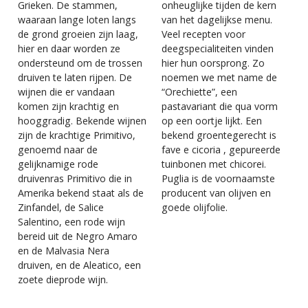
Grieken. De stammen,
onheuglijke tijden de kern
waaraan lange loten langs
van het dagelijkse menu.
de grond groeien zijn laag,
Veel recepten voor
hier en daar worden ze
deegspecialiteiten vinden
ondersteund om de trossen
hier hun oorsprong. Zo
druiven te laten rijpen. De
noemen we met name de
wijnen die er vandaan
“Orechiette”, een
komen zijn krachtig en
pastavariant die qua vorm
hooggradig. Bekende wijnen
op een oortje lijkt. Een
zijn de krachtige Primitivo,
bekend groentegerecht is
genoemd naar de
fave e cicoria , gepureerde
gelijknamige rode
tuinbonen met chicorei.
druivenras Primitivo die in
Puglia is de voornaamste
Amerika bekend staat als de
producent van olijven en
Zinfandel, de Salice
goede olijfolie.
Salentino, een rode wijn
bereid uit de Negro Amaro
en de Malvasia Nera
druiven, en de Aleatico, een
zoete dieprode wijn.