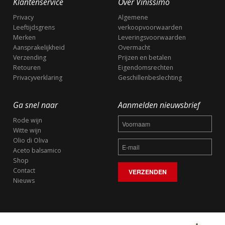
Klantenservice
Over Vinissimo
Privacy
Algemene
Leeftijdsgrens
verkoopvoorwaarden
Merken
Leveringsvoorwaarden
Aansprakelijkheid
Overmacht
Verzending
Prijzen en betalen
Retouren
Eigendomsrechten
Privacyverklaring
Geschillenbeslechting
Ga snel naar
Aanmelden nieuwsbrief
Rode wijn
Witte wijn
Olio di Oliva
Aceto balsamico
Shop
Contact
Nieuws