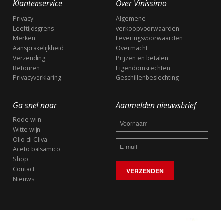
Klantenservice
Over Vinissimo
Privacy
Algemene
Leeftijdsgrens
verkoopvoorwaarden
Merken
Leveringsvoorwaarden
Aansprakelijkheid
Overmacht
Verzending
Prijzen en betalen
Retouren
Eigendomsrechten
Privacyverklaring
Geschillenbeslechting
Ga snel naar
Aanmelden nieuwsbrief
Rode wijn
Witte wijn
Olio di Oliva
Aceto balsamico
Shop
Contact
Nieuws