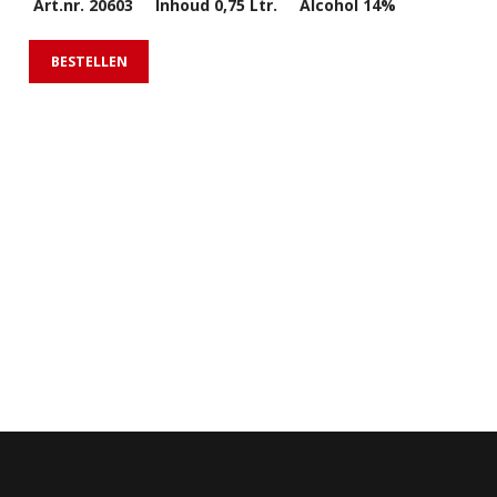
Art.nr. 20603 Inhoud 0,75 Ltr. Alcohol 14%
een 
aro
wor
BESTELLEN
voo
is 
afd
Deze
rijs
Maar
aan
Art