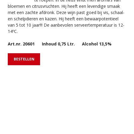
bloemen en citrusvruchten. Hij heeft een levendige smaak
past
met een zachte afdronk. Deze wijn past goed bij vis, schaal-
een 
en schelpdieren en kazen. Hij heeft een bewaarpotentieel
ing
van 5 tot 10 jaar!!! De aanbevolen serveertemperatuur is 12-
bewa
14ºC.
ser
Art.nr. 20601 Inhoud 0,75 Ltr. Alcohol 13,5%
Ar
BESTELLEN