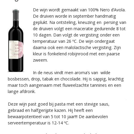
Si
De wijn wordt gemaakt van 100% Nero d’Avola.
De druiven worde in september handmatig
geplukt. Na ontsteling, kneuzing en persing van
de druiven volgt een maceratie gedurende 8 tot
10 dagen. Dan volgt de vergisting onder een
temperatuur van 26 ºC. De wijn ondergaat
daarna ook een malolactische vergisting. Zijn
kleur is fonkelend robijnrood met een paarse
zweem.
In de neus vindt men aroma’s van wilde
dru
bosbessen, drop, tabak en chocolade. Hij is sappig, krachtig
10 
maar toch aangenaam met fluweelzachte tannines en een
gec
lange afdronk.
gist
twe
Deze wijn past goed bij pasta met een stevige saus,
malo
gebraad en halfgerijpte kazen. Hij heeft een
ged
bewaarpotentieel van 5 tot 10 jaar!!! De aanbevolen
vat
serveertemperatuur is 12-14 ºC.
Dez