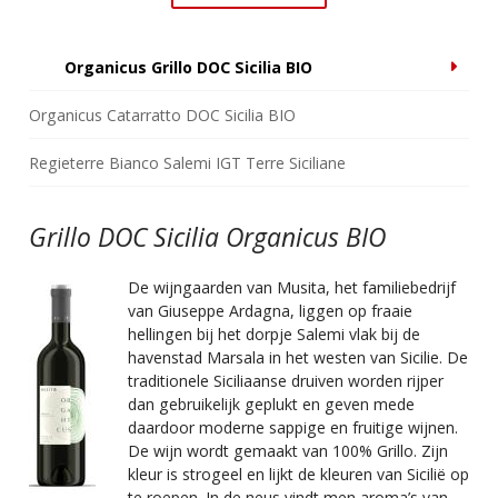
Organicus Grillo DOC Sicilia BIO
Organicus Catarratto DOC Sicilia BIO
Regieterre Bianco Salemi IGT Terre Siciliane
Grillo DOC Sicilia Organicus BIO
Ca
De wijngaarden van Musita, het familiebedrijf
van Giuseppe Ardagna, liggen op fraaie
hellingen bij het dorpje Salemi vlak bij de
havenstad Marsala in het westen van Sicilie. De
traditionele Siciliaanse druiven worden rijper
dan gebruikelijk geplukt en geven mede
daardoor moderne sappige en fruitige wijnen.
De wijn wordt gemaakt van 100% Grillo. Zijn
kleur is strogeel en lijkt de kleuren van Sicilië op
ver
te roepen. In de neus vindt men aroma’s van
mooi