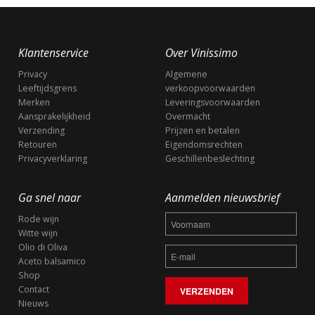
Klantenservice
Over Vinissimo
Privacy
Algemene
Leeftijdsgrens
verkoopvoorwaarden
Merken
Leveringsvoorwaarden
Aansprakelijkheid
Overmacht
Verzending
Prijzen en betalen
Retouren
Eigendomsrechten
Privacyverklaring
Geschillenbeslechting
Ga snel naar
Aanmelden nieuwsbrief
Rode wijn
Witte wijn
Olio di Oliva
Aceto balsamico
Shop
Contact
Nieuws