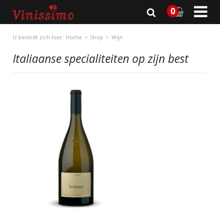

0
U bevindt zich hier:
Home
Shop
Wijn
Italiaanse specialiteiten op zijn best