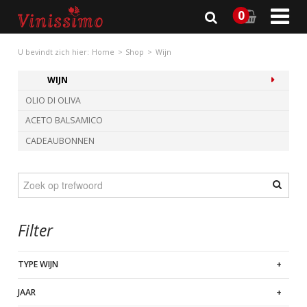

0
U bevindt zich hier:
Home
Shop
Wijn
WIJN
OLIO DI OLIVA
ACETO BALSAMICO
CADEAUBONNEN
Filter
TYPE WIJN
JAAR