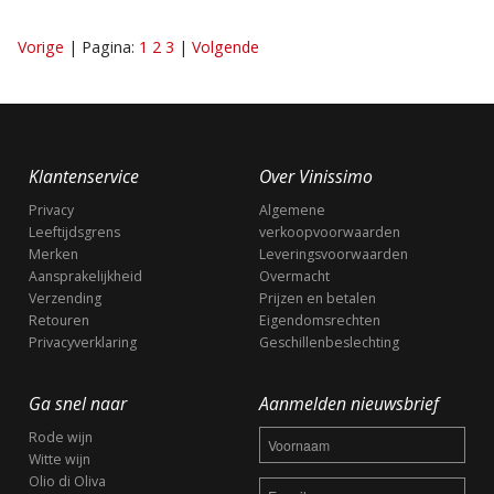
Vorige
Pagina:
1
2
3
Volgende
Klantenservice
Over Vinissimo
Privacy
Algemene
Leeftijdsgrens
verkoopvoorwaarden
Merken
Leveringsvoorwaarden
Aansprakelijkheid
Overmacht
Verzending
Prijzen en betalen
Retouren
Eigendomsrechten
Privacyverklaring
Geschillenbeslechting
Ga snel naar
Aanmelden nieuwsbrief
Rode wijn
Witte wijn
Olio di Oliva